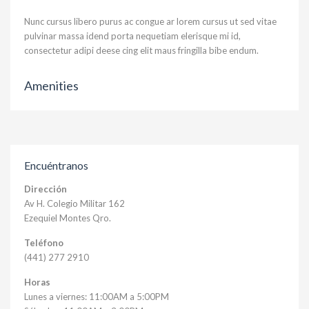
Nunc cursus libero purus ac congue ar lorem cursus ut sed vitae
pulvinar massa idend porta nequetiam elerisque mi id,
consectetur adipi deese cing elit maus fringilla bibe endum.
Amenities
Encuéntranos
Dirección
Av H. Colegio Militar 162
Ezequiel Montes Qro.
Teléfono
(441) 277 2910
Horas
Lunes a viernes: 11:00AM a 5:00PM